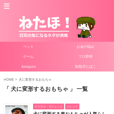
ペット
お金の悩み
ゲーム
プロ野球
加熱式たばこ
Amazon
HOME
>
犬に変形するおもちゃ
「 犬に変形するおもちゃ 」 一覧
デジタル・ガジェット
トレンド
犬に変形する車おもちゃが人気らし