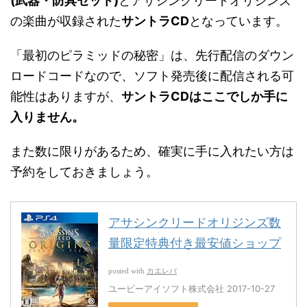
(武器・防具セット)
とアサシンクリードオリジンズ
の楽曲が収録された
サントラCD
となっています。
「最初のピラミッドの秘密」は、先行配信のダウン
ロードコードなので、ソフト発売後に配信される可
能性はありますが、
サントラ
CD
はここでしか手に
入りません。
また数に限りがあるため、確実に手に入れたい方は
予約をしておきましょう。
アサシンクリードオリジンズ数
量限定特典付き最安値ショップ
カエレバ
posted with
ユービーアイソフト株式会社 2017-10-27