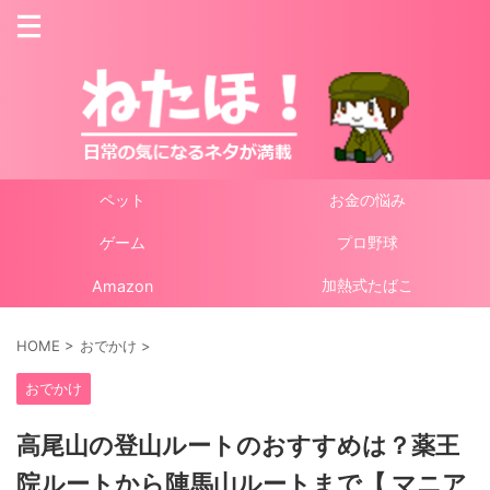
ペット
お金の悩み
ゲーム
プロ野球
加熱式たばこ
Amazon
HOME
>
おでかけ
>
おでかけ
高尾山の登山ルートのおすすめは？薬王
院ルートから陣馬山ルートまで【 マニア