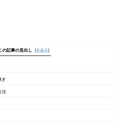
この記事の見出し
[
非表示
]
継ぎ
方法