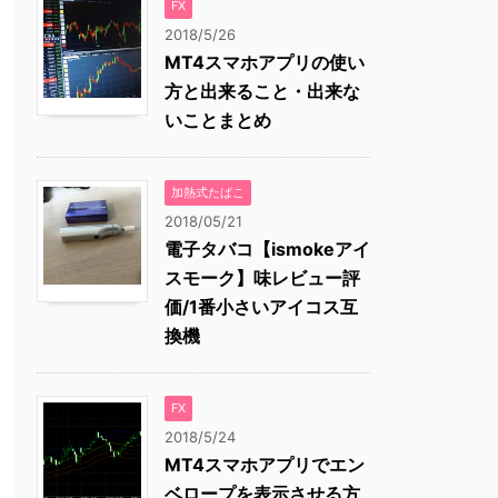
FX
2018/5/26
MT4スマホアプリの使い
方と出来ること・出来な
いことまとめ
加熱式たばこ
2018/05/21
電子タバコ【ismokeアイ
スモーク】味レビュー評
価/1番小さいアイコス互
換機
FX
2018/5/24
MT4スマホアプリでエン
ベロープを表示させる方