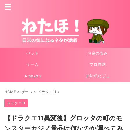
ペット
お金の悩み
ゲーム
プロ野球
加熱式たばこ
Amazon
HOME
>
ゲーム
>
ドラクエ11
>
ドラクエ11
【ドラクエ11異変後】グロッタの町のモ
ンスターカジノ景品は何なのか調べてみ