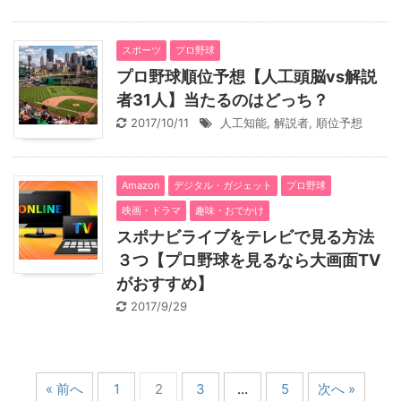
スポーツ
プロ野球
プロ野球順位予想【人工頭脳vs解説
者31人】当たるのはどっち？
2017/10/11
人工知能
,
解説者
,
順位予想
Amazon
デジタル・ガジェット
プロ野球
映画・ドラマ
趣味・おでかけ
スポナビライブをテレビで見る方法
３つ【プロ野球を見るなら大画面TV
がおすすめ】
2017/9/29
« 前へ
1
2
3
…
5
次へ »