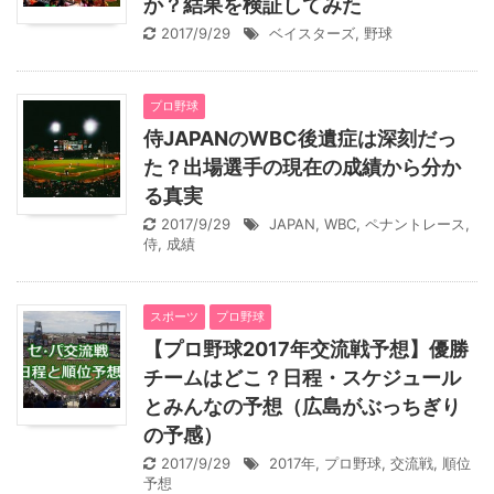
か？結果を検証してみた
2017/9/29
ベイスターズ
,
野球
プロ野球
侍JAPANのWBC後遺症は深刻だっ
た？出場選手の現在の成績から分か
る真実
2017/9/29
JAPAN
,
WBC
,
ペナントレース
,
侍
,
成績
スポーツ
プロ野球
【プロ野球2017年交流戦予想】優勝
チームはどこ？日程・スケジュール
とみんなの予想（広島がぶっちぎり
の予感）
2017/9/29
2017年
,
プロ野球
,
交流戦
,
順位
予想