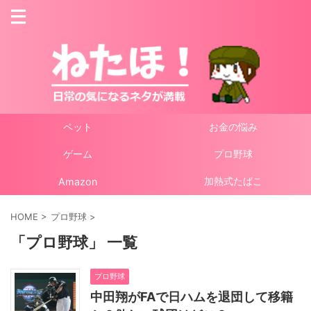
ペット
お金の悩み
ゲーム
プロ野球
加熱式たばこ
Amazon
HOME
>
プロ野球
>
「プロ野球」 一覧
プロ野球
中田翔がFAで日ハムを退団して移籍