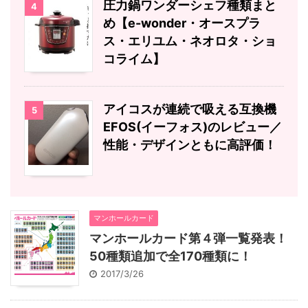
圧力鍋ワンダーシェフ種類まと
4
め【e-wonder・オースプラ
ス・エリユム・ネオロタ・ショ
コライム】
アイコスが連続で吸える互換機
5
EFOS(イーフォス)のレビュー／
性能・デザインともに高評価！
マンホールカード
マンホールカード第４弾一覧発表！
50種類追加で全170種類に！
2017/3/26