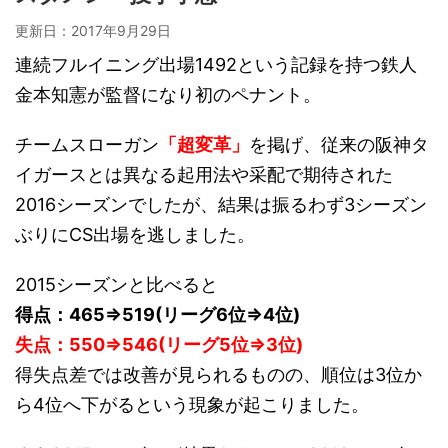
更新日：
2017年9月29日
連続フルイニング出場1492という記録を持つ鉄人
金本知憲が監督になり初のペナント。
チームスローガン
「超変革」
を掲げ、従来の阪神タ
イガースとは異なる起用法や采配で期待された
2016シーズンでしたが、結果は振るわず3シーズン
ぶりにCS出場を逃しました。
2015シーズンと比べると
得点：465⇒519(リーグ6位⇒4位)
失点：550⇒546(リーグ5位⇒3位)
得失点差では改善が見られるものの、順位は3位か
ら4位へ下がるという現象が起こりました。