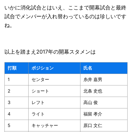
いかに消化試合とはいえ、ここまで開幕試合と最終
試合でメンバーが入れ替わっているのは珍しいです
ね。
以上を踏まえ2017年の開幕スタメンは
打順
ポジション
氏名
1
センター
糸井 嘉男
2
ショート
北条 史也
3
レフト
高山 俊
4
ライト
福留 孝介
5
キャッチャー
原口 文仁