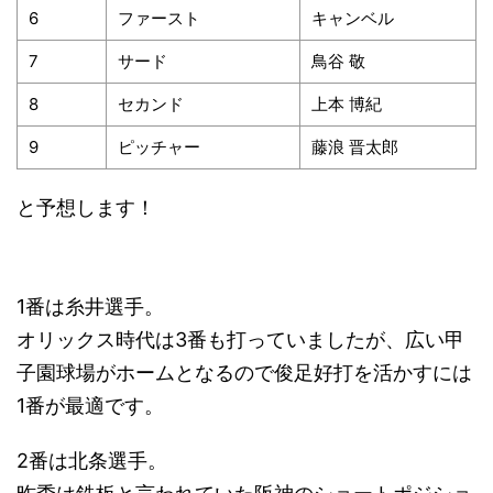
6
ファースト
キャンベル
7
サード
鳥谷 敬
8
セカンド
上本 博紀
9
ピッチャー
藤浪 晋太郎
と予想します！
1番は糸井選手。
オリックス時代は3番も打っていましたが、広い甲
子園球場がホームとなるので俊足好打を活かすには
1番が最適です。
2番は北条選手。