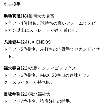
ある投手。
浜地真澄
(18)福岡大大濠高
ドラフト4位指名。球持ちの良いフォームでスピー
ドガン以上にストレートが速く感じる。
糸原健斗
(24)JX-ENEOS
ドラフト5位指名。左打ちの内野手でセカンドとサ
ード。
福永春吾
(22)徳島インディゴソックス
ドラフト6位指名。MAX153キロの速球とフォー
ク・スライダーが持ち味。
長坂拳弥
(22)東北福祉大
ドラフト7位指名。強肩好打の捕手。