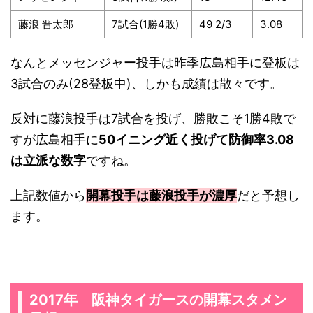
藤浪 晋太郎
7試合(1勝4敗)
49 2/3
3.08
なんとメッセンジャー投手は昨季広島相手に登板は
3試合のみ(28登板中)、しかも成績は散々です。
反対に藤浪投手は7試合を投げ、勝敗こそ1勝4敗で
すが広島相手に
50イニング近く投げて防御率3.08
は立派な数字
ですね。
上記数値から
開幕投手は藤浪投手が濃厚
だと予想し
ます。
2017年 阪神タイガースの開幕スタメン