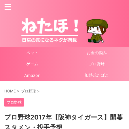
ペット
お金の悩み
ゲーム
プロ野球
加熱式たばこ
Amazon
HOME
>
プロ野球
>
プロ野球
プロ野球2017年【阪神タイガース】開幕
スタメン・投手予想