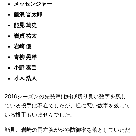
メッセンジャー
藤浪 晋太郎
能見 篤史
岩貞 祐太
岩崎 優
青柳 晃洋
小野 泰己
才木 浩人
2016シーズンの先発陣は飛び切り良い数字を残し
ている投手は不在でしたが、逆に悪い数字を残して
いる投手もいませんでした。
能見、岩崎の両左腕がやや防御率を落としていただ