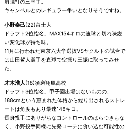
肩強打の三塁手。
キャンベルとのレギュラー争いとなりそうですね。
小野泰己
(22)富士大
ドラフト2位指名。MAX154キロの速球と切れ味鋭
い変化球が持ち味。
11月に行われた東京六大学選抜VSヤクルトの試合で
は山田哲人選手を直球で空振り三振に取ってみせ
た。
才木浩人
(18)須磨翔風高校
ドラフト3位指名。甲子園出場はないものの、
188cmという恵まれた体格から繰り出されるストレ
ートは角度もあり最速148キロ。
長身投手にありがちなコントロールのばらつきもな
く、小野投手同様に先発ローテに食い込む可能性の