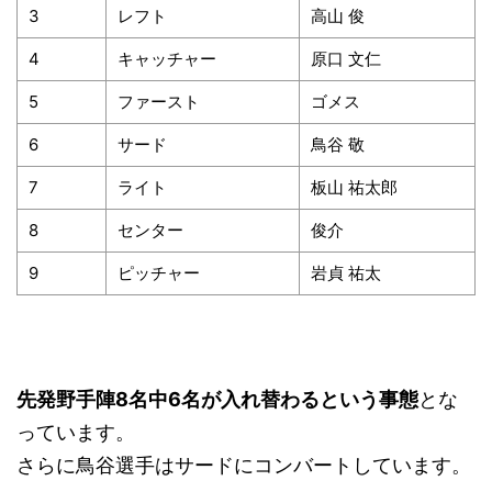
3
レフト
高山 俊
4
キャッチャー
原口 文仁
5
ファースト
ゴメス
6
サード
鳥谷 敬
7
ライト
板山 祐太郎
8
センター
俊介
9
ピッチャー
岩貞 祐太
先発野手陣8名中6名が入れ替わるという事態
とな
っています。
さらに鳥谷選手はサードにコンバートしています。