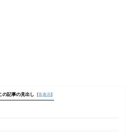
この記事の見出し
[
非表示
]