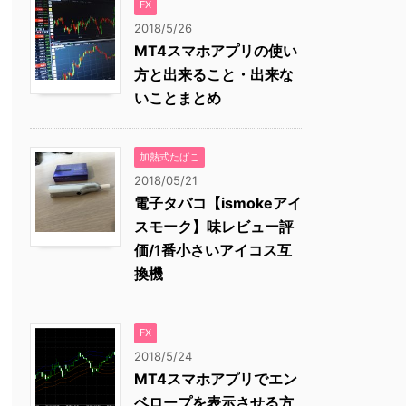
FX
2018/5/26
MT4スマホアプリの使い
方と出来ること・出来な
いことまとめ
加熱式たばこ
2018/05/21
電子タバコ【ismokeアイ
スモーク】味レビュー評
価/1番小さいアイコス互
換機
FX
2018/5/24
MT4スマホアプリでエン
ベロープを表示させる方