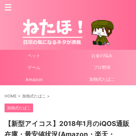
ペット
お金の悩み
ゲーム
プロ野球
加熱式たばこ
Amazon
HOME
>
加熱式たばこ
>
加熱式たばこ
【新型アイコス】2018年1月のiQOS通販
在庫・最安値状況(Amazon・楽天・