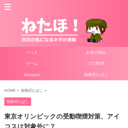
ペット
お金の悩み
ゲーム
プロ野球
加熱式たばこ
Amazon
HOME
>
加熱式たばこ
>
加熱式たばこ
東京オリンピックの受動喫煙対策、アイ
コスは対象外に？