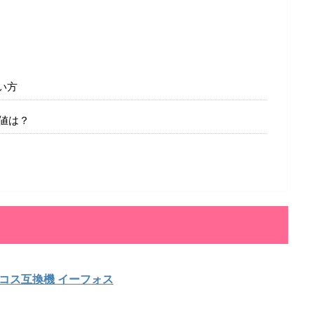
使い方
安値は？
コス互換機 イーフォス