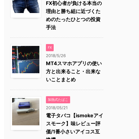
FX初心者が負ける本当の
理由と勝ち組に近づくた
めのたったひとつの投資
手法
FX
2018/5/26
MT4スマホアプリの使い
方と出来ること・出来な
いことまとめ
加熱式たばこ
2018/05/21
電子タバコ【ismokeアイ
スモーク】味レビュー評
価/1番小さいアイコス互