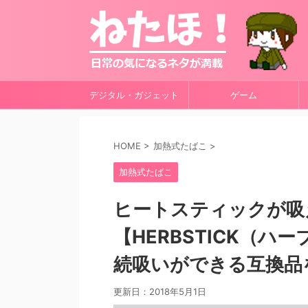
デジタル・ガジェット
ゲーム
HOME
>
加熱式たばこ
>
加熱式たばこ
ヒートスティックが吸え
【HERBSTICK（
続吸いができる互換品
更新日：
2018年5月1日