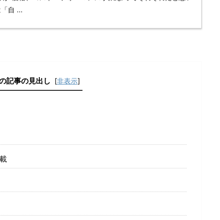
 ...
の記事の見出し
[
非表示
]
載